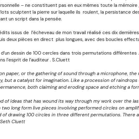
rsonnelle – ne constituent pas en eux mêmes toute la mémoire , m
ts sculptent la pierre sur laquelle ils roulent, la persistance 
ant un script dans la pensée.
ts issus de l’écheveau de mon travail réalisé ces dix dernières 
 Puis deux pièces en direct plus longues, avec des boucles effec
n dessin de 100 cercles dans trois permutations différentes . I
 l’esprit de l’auditeur . S.Cluett
 on paper, or the gathering of sound through a microphone, the 
, but a catalyst for imagination. Like a procession of raindrops 
ermanence, both claiming and eroding space and etching a form
 of ideas that has wound its way through my work over the last
 two long form live pieces involving performed circles on amplif
 of drawing 100 circles in three different permutations. There a
 Seth Cluett